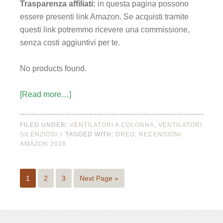
Trasparenza affiliati:
in questa pagina possono
essere presenti link Amazon. Se acquisti tramite
questi link potremmo ricevere una commissione,
senza costi aggiuntivi per te.
No products found.
[Read more…]
FILED UNDER:
VENTILATORI A COLONNA
,
VENTILATORI
SILENZIOSI
TAGGED WITH:
DREO
,
RECENSIONI
AMAZON 2026
1
2
3
Next Page »