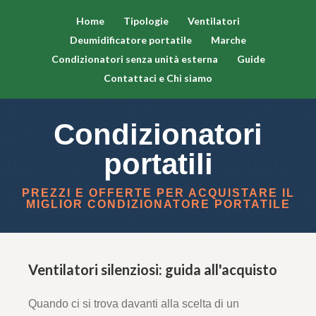
Home
Tipologie
Ventilatori
Deumidificatore portatile
Marche
Condizionatori senza unità esterna
Guide
Contattaci e Chi siamo
Condizionatori
portatili
PREZZI E OFFERTE PER ACQUISTARE IL
MIGLIOR CONDIZIONATORE PORTATILE
Ventilatori silenziosi: guida all'acquisto
Quando ci si trova davanti alla scelta di un