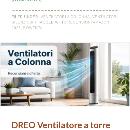
FILED UNDER:
VENTILATORI A COLONNA
,
VENTILATORI
SILENZIOSI
TAGGED WITH:
RECENSIONI AMAZON
2026
,
ROWENTA
DREO Ventilatore a torre