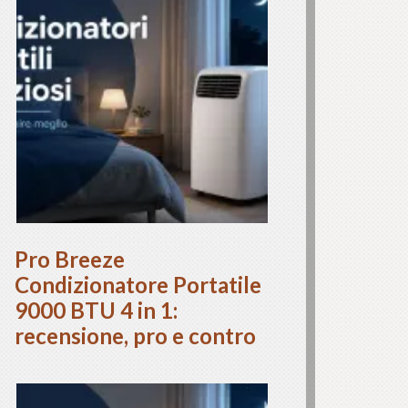
Pro Breeze
Condizionatore Portatile
9000 BTU 4 in 1:
recensione, pro e contro