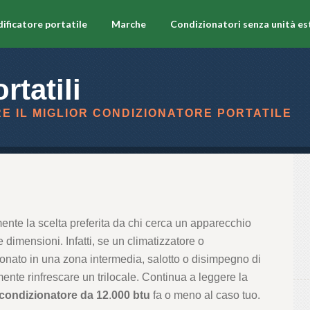
ificatore portatile
Marche
Condizionatori senza unità es
rtatili
E IL MIGLIOR CONDIZIONATORE PORTATILE
ente la scelta preferita da chi cerca un apparecchio
dimensioni. Infatti, se un climatizzatore o
onato in una zona intermedia, salotto o disimpegno di
mente rinfrescare un trilocale. Continua a leggere la
condizionatore
da
12
.
000
btu
fa o meno al caso tuo.