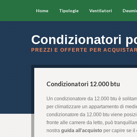
Home
Tipologie
Ventilatori
Deumid
Condizionatori po
PREZZI E OFFERTE PER ACQUISTAR
Condizionatori 12.000 btu
Un condizionatore da 12.000 btu è solitam
per climatizzare un appartamento di medie 
condizionatore da 12.000 btu viene posizi
fronte alle camere da letto, può tranquilla
nostra
guida all'acquisto
per capire se il