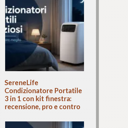
SereneLife
Condizionatore Portatile
3 in 1 con kit finestra:
recensione, pro e contro