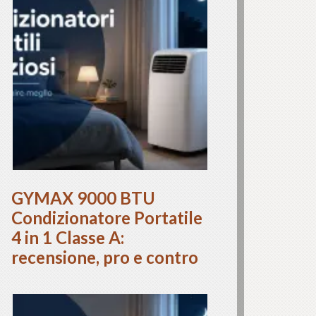
GYMAX 9000 BTU
Condizionatore Portatile
4 in 1 Classe A:
recensione, pro e contro