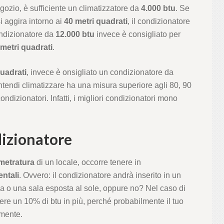
ozio, è sufficiente un climatizzatore da
4.000 btu
. Se
i aggira intorno ai
40 metri quadrati
, il condizionatore
ndizionatore da
12.000 btu
invece è consigliato per
 metri quadrati
.
uadrati
, invece è onsigliato un condizionatore da
intendi climatizzare ha una misura superiore agli 80, 90
ondizionatori. Infatti, i migliori condizionatori mono
dizionatore
metratura
di un locale, occorre tenere in
entali
. Ovvero: il condizionatore andrà inserito in un
 o una sala esposta al sole, oppure no? Nel caso di
ere un 10% di btu in più, perché probabilmente il tuo
amente.