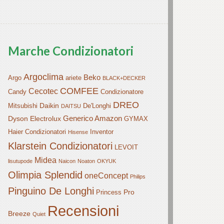
Marche Condizionatori
Argoclima
Beko
Argo
ariete
BLACK+DECKER
COMFEE
Cecotec
Candy
Condizionatore
DREO
Daikin
Mitsubishi
De'Longhi
DAITSU
Generico Amazon
Dyson
Electrolux
GYMAX
Haier Condizionatori
Inventor
Hisense
Klarstein Condizionatori
LEVOIT
Midea
lisutupode
Naicon
Noaton
OKYUK
Olimpia Splendid
oneConcept
Philips
Pinguino De Longhi
Pro
Princess
Recensioni
Breeze
Quiet