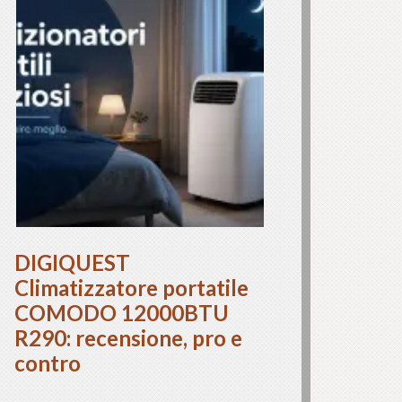
DIGIQUEST
Climatizzatore portatile
COMODO 12000BTU
R290: recensione, pro e
contro