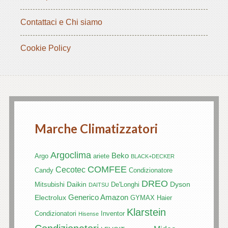
Contattaci e Chi siamo
Cookie Policy
Marche Climatizzatori
Argoclima
Beko
Argo
ariete
BLACK+DECKER
COMFEE
Cecotec
Candy
Condizionatore
DREO
Daikin
Dyson
Mitsubishi
De'Longhi
DAITSU
Generico Amazon
Electrolux
GYMAX
Haier
Klarstein
Condizionatori
Inventor
Hisense