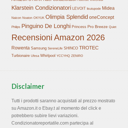
Klarstein Condizionatori
Midea
LEVOIT
lisutupode
Olimpia Splendid
oneConcept
Naicon
Noaton
OKYUK
Pinguino De Longhi
Pro Breeze
Princess
Philips
Quiet
Recensioni Amazon 2026
TROTEC
Rowenta
Samsung
SHINCO
SereneLife
Turbionaire
Whirlpool
Ufesa
YCCYHQ
ZENIRO
Disclaimer
Tutti i prodotti saranno acquistati al prezzo mostrato
su Amazon.it o Ebay.t al momento del click e
potrebbero subire lievi variazioni.
Condizionatoreportatile.com partecipa al