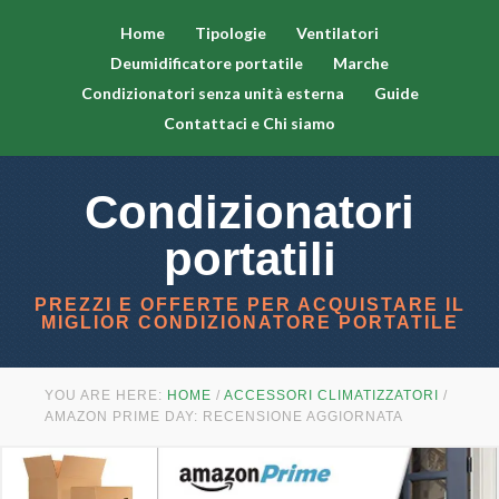
Home
Tipologie
Ventilatori
Deumidificatore portatile
Marche
Condizionatori senza unità esterna
Guide
Contattaci e Chi siamo
Condizionatori
portatili
PREZZI E OFFERTE PER ACQUISTARE IL
MIGLIOR CONDIZIONATORE PORTATILE
YOU ARE HERE:
HOME
/
ACCESSORI CLIMATIZZATORI
/
AMAZON PRIME DAY: RECENSIONE AGGIORNATA