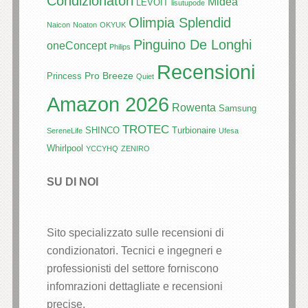
Condizionatori
Midea
LEVOIT
lisutupode
Olimpia Splendid
Naicon
Noaton
OKYUK
Pinguino De Longhi
oneConcept
Philips
Recensioni
Pro Breeze
Princess
Quiet
Amazon 2026
Rowenta
Samsung
TROTEC
SHINCO
Turbionaire
SereneLife
Ufesa
Whirlpool
YCCYHQ
ZENIRO
SU DI NOI
Sito specializzato sulle recensioni di
condizionatori. Tecnici e ingegneri e
professionisti del settore forniscono
infomrazioni dettagliate e recensioni
precise.