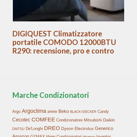
DIGIQUEST Climatizzatore
portatile COMODO 12000BTU
R290: recensione, pro e contro
Marche Condizionatori
Argoclima
Beko
Argo
ariete
Candy
BLACK+DECKER
COMFEE
Cecotec
Daikin
Condizionatore Mitsubishi
DREO
Generico
Dyson
Electrolux
De'Longhi
DAITSU
Amazon
GYMAX
Haier Condizionatori
Inventor
Hisense