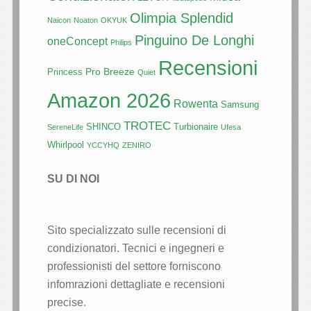
Olimpia Splendid
Naicon
Noaton
OKYUK
Pinguino De Longhi
oneConcept
Philips
Recensioni
Pro Breeze
Princess
Quiet
Amazon 2026
Rowenta
Samsung
TROTEC
SHINCO
Turbionaire
SereneLife
Ufesa
Whirlpool
YCCYHQ
ZENIRO
SU DI NOI
Sito specializzato sulle recensioni di
condizionatori. Tecnici e ingegneri e
professionisti del settore forniscono
infomrazioni dettagliate e recensioni
precise.