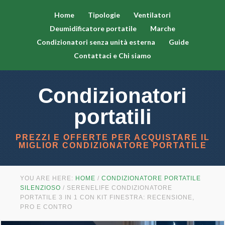
Home
Tipologie
Ventilatori
Deumidificatore portatile
Marche
Condizionatori senza unità esterna
Guide
Contattaci e Chi siamo
Condizionatori
portatili
PREZZI E OFFERTE PER ACQUISTARE IL
MIGLIOR CONDIZIONATORE PORTATILE
YOU ARE HERE:
HOME
/
CONDIZIONATORE PORTATILE
SILENZIOSO
/
SERENELIFE CONDIZIONATORE
PORTATILE 3 IN 1 CON KIT FINESTRA: RECENSIONE,
PRO E CONTRO