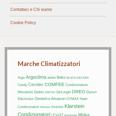
Contattaci e Chi siamo
Cookie Policy
Marche Climatizzatori
Argoclima
Beko
Argo
ariete
BLACK+DECKER
COMFEE
Cecotec
Candy
Condizionatore
DREO
Daikin
Dyson
Mitsubishi
De'Longhi
DAITSU
Generico Amazon
Electrolux
GYMAX
Haier
Klarstein
Condizionatori
Inventor
Hisense
Condizionatori
Midea
LEVOIT
lisutupode