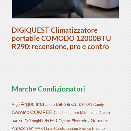
DIGIQUEST Climatizzatore
portatile COMODO 12000BTU
R290: recensione, pro e contro
Marche Condizionatori
Argoclima
Beko
Argo
ariete
Candy
BLACK+DECKER
COMFEE
Cecotec
Daikin
Condizionatore Mitsubishi
DREO
Generico
Dyson
Electrolux
De'Longhi
DAITSU
Amazon
GYMAX
Haier Condizionatori
Inventor
Hisense