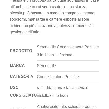
finestra è un prodotto da valutare soprattutto in base
all’ambiente in cui verrà usato. In una stanza
piccola può bastare un modello compatto, mentre
soggiorni, mansarde e camere esposte al sole
richiedono più attenzione a potenza, rumorosità e
gestione dell’aria.
SereneLife Condizionatore Portatile
PRODOTTO
3 in 1 con kit finestra
MARCA
SereneLife
CATEGORIA
Condizionatore Portatile
USO
raffreddare una stanza senza
CONSIGLIATO
installazione fissa
Analisi editoriale, scheda prodotto,