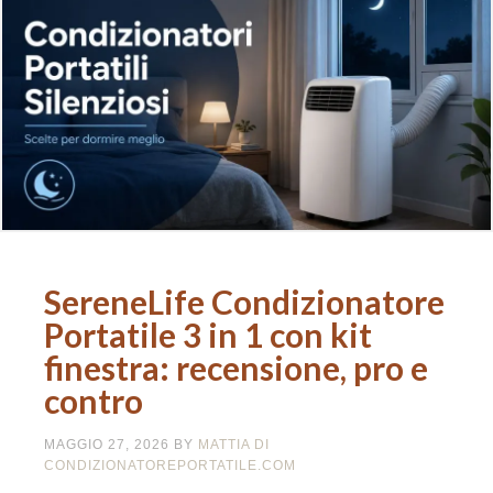
SereneLife Condizionatore
Portatile 3 in 1 con kit
finestra: recensione, pro e
contro
MAGGIO 27, 2026
BY
MATTIA DI
CONDIZIONATOREPORTATILE.COM