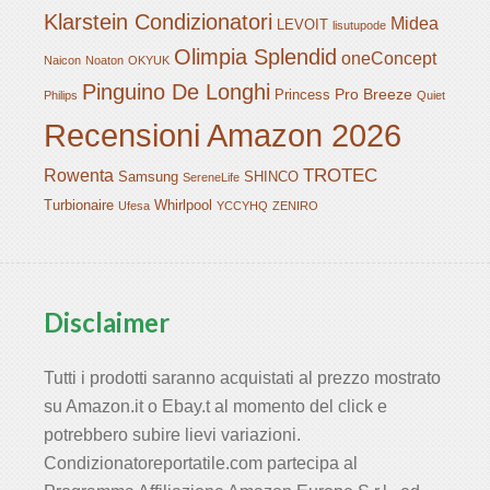
Klarstein Condizionatori
Midea
LEVOIT
lisutupode
Olimpia Splendid
oneConcept
Naicon
Noaton
OKYUK
Pinguino De Longhi
Pro Breeze
Princess
Philips
Quiet
Recensioni Amazon 2026
TROTEC
Rowenta
Samsung
SHINCO
SereneLife
Turbionaire
Whirlpool
Ufesa
YCCYHQ
ZENIRO
Disclaimer
Tutti i prodotti saranno acquistati al prezzo mostrato
su Amazon.it o Ebay.t al momento del click e
potrebbero subire lievi variazioni.
Condizionatoreportatile.com partecipa al