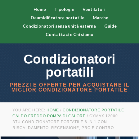
Home
Tipologie
Ventilatori
Deumidificatore portatile
Marche
Condizionatori senza unità esterna
Guide
Contattaci e Chi siamo
Condizionatori
portatili
PREZZI E OFFERTE PER ACQUISTARE IL
MIGLIOR CONDIZIONATORE PORTATILE
YOU ARE HERE:
HOME
/
CONDIZIONATORE PORTATILE
CALDO FREDDO POMPA DI CALORE
/
GYMAX 12000
BTU CONDIZIONATORE PORTATILE 6 IN 1 CON
RISCALDAMENTO: RECENSIONE, PRO E CONTRO