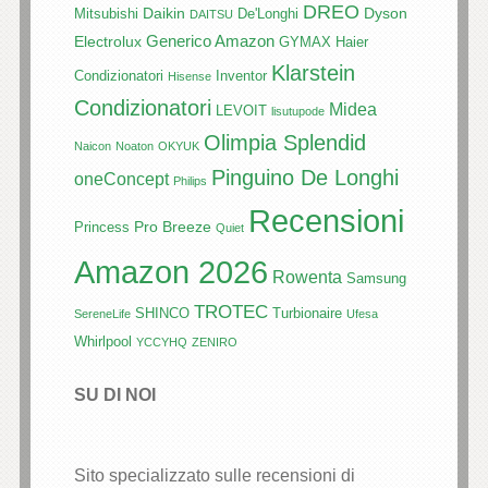
DREO
Daikin
Dyson
Mitsubishi
De'Longhi
DAITSU
Generico Amazon
Electrolux
GYMAX
Haier
Klarstein
Condizionatori
Inventor
Hisense
Condizionatori
Midea
LEVOIT
lisutupode
Olimpia Splendid
Naicon
Noaton
OKYUK
Pinguino De Longhi
oneConcept
Philips
Recensioni
Pro Breeze
Princess
Quiet
Amazon 2026
Rowenta
Samsung
TROTEC
SHINCO
Turbionaire
SereneLife
Ufesa
Whirlpool
YCCYHQ
ZENIRO
SU DI NOI
Sito specializzato sulle recensioni di