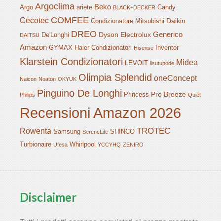
Argoclima
Beko
Argo
ariete
Candy
BLACK+DECKER
COMFEE
Cecotec
Daikin
Condizionatore Mitsubishi
DREO
Generico
Dyson
Electrolux
De'Longhi
DAITSU
Amazon
GYMAX
Haier Condizionatori
Inventor
Hisense
Klarstein Condizionatori
Midea
LEVOIT
lisutupode
Olimpia Splendid
oneConcept
Naicon
Noaton
OKYUK
Pinguino De Longhi
Pro Breeze
Princess
Philips
Quiet
Recensioni Amazon 2026
TROTEC
Rowenta
Samsung
SHINCO
SereneLife
Turbionaire
Whirlpool
Ufesa
YCCYHQ
ZENIRO
Disclaimer