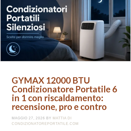
GYMAX 12000 BTU
Condizionatore Portatile 6
in 1 con riscaldamento:
recensione, pro e contro
MAGGIO 27, 2026
BY
MATTIA DI
CONDIZIONATOREPORTATILE.COM