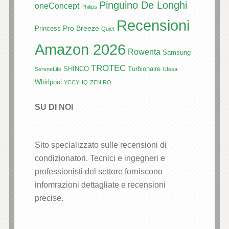
Pinguino De Longhi
oneConcept
Philips
Recensioni
Pro Breeze
Princess
Quiet
Amazon 2026
Rowenta
Samsung
TROTEC
SHINCO
Turbionaire
SereneLife
Ufesa
Whirlpool
YCCYHQ
ZENIRO
SU DI NOI
Sito specializzato sulle recensioni di
condizionatori. Tecnici e ingegneri e
professionisti del settore forniscono
infomrazioni dettagliate e recensioni
precise.