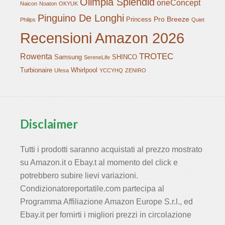
Olimpia Splendid
oneConcept
Naicon
Noaton
OKYUK
Pinguino De Longhi
Pro Breeze
Princess
Philips
Quiet
Recensioni Amazon 2026
TROTEC
Rowenta
Samsung
SHINCO
SereneLife
Turbionaire
Whirlpool
Ufesa
YCCYHQ
ZENIRO
Disclaimer
Tutti i prodotti saranno acquistati al prezzo mostrato
su Amazon.it o Ebay.t al momento del click e
potrebbero subire lievi variazioni.
Condizionatoreportatile.com partecipa al
Programma Affiliazione Amazon Europe S.r.l., ed
Ebay.it per fornirti i migliori prezzi in circolazione