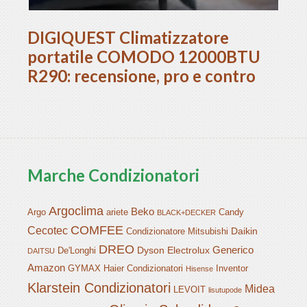
DIGIQUEST Climatizzatore
portatile COMODO 12000BTU
R290: recensione, pro e contro
Marche Condizionatori
Argoclima
Beko
Argo
ariete
Candy
BLACK+DECKER
COMFEE
Cecotec
Daikin
Condizionatore Mitsubishi
DREO
Generico
Dyson
Electrolux
De'Longhi
DAITSU
Amazon
GYMAX
Haier Condizionatori
Inventor
Hisense
Klarstein Condizionatori
Midea
LEVOIT
lisutupode