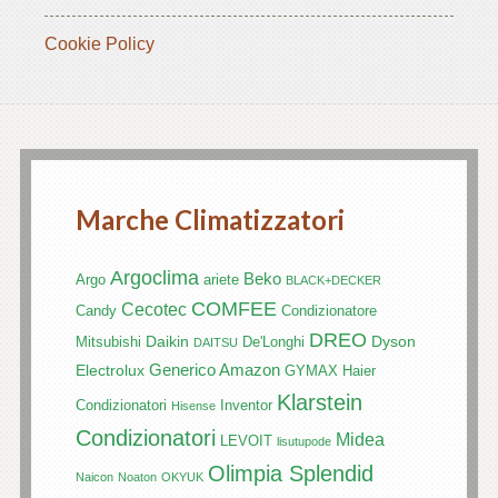
Cookie Policy
Marche Climatizzatori
Argoclima
Beko
Argo
ariete
BLACK+DECKER
COMFEE
Cecotec
Candy
Condizionatore
DREO
Daikin
Dyson
Mitsubishi
De'Longhi
DAITSU
Generico Amazon
Electrolux
GYMAX
Haier
Klarstein
Condizionatori
Inventor
Hisense
Condizionatori
Midea
LEVOIT
lisutupode
Olimpia Splendid
Naicon
Noaton
OKYUK