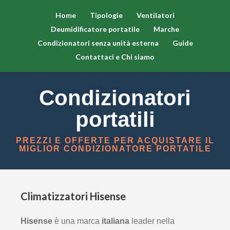
Home
Tipologie
Ventilatori
Deumidificatore portatile
Marche
Condizionatori senza unità esterna
Guide
Contattaci e Chi siamo
Condizionatori
portatili
PREZZI E OFFERTE PER ACQUISTARE IL
MIGLIOR CONDIZIONATORE PORTATILE
Climatizzatori Hisense
Hisense
è una marca
italiana
leader nella