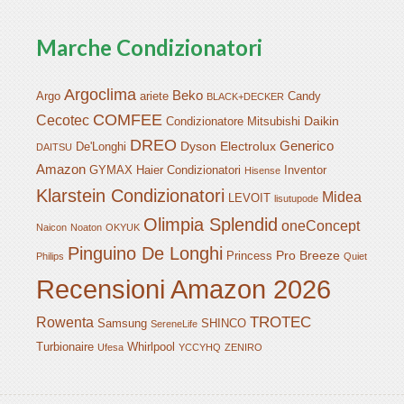
Marche Condizionatori
Argoclima
Beko
Argo
ariete
Candy
BLACK+DECKER
COMFEE
Cecotec
Daikin
Condizionatore Mitsubishi
DREO
Generico
Dyson
Electrolux
De'Longhi
DAITSU
Amazon
GYMAX
Haier Condizionatori
Inventor
Hisense
Klarstein Condizionatori
Midea
LEVOIT
lisutupode
Olimpia Splendid
oneConcept
Naicon
Noaton
OKYUK
Pinguino De Longhi
Pro Breeze
Princess
Philips
Quiet
Recensioni Amazon 2026
TROTEC
Rowenta
Samsung
SHINCO
SereneLife
Turbionaire
Whirlpool
Ufesa
YCCYHQ
ZENIRO