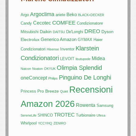
Argoclima
Beko
Argo
ariete
BLACK+DECKER
COMFEE
Cecotec
Candy
Condizionatore
DREO
Daikin
Dyson
Mitsubishi
De'Longhi
DAITSU
Generico Amazon
Electrolux
GYMAX
Haier
Klarstein
Condizionatori
Inventor
Hisense
Condizionatori
Midea
LEVOIT
lisutupode
Olimpia Splendid
Naicon
Noaton
OKYUK
Pinguino De Longhi
oneConcept
Philips
Recensioni
Pro Breeze
Princess
Quiet
Amazon 2026
Rowenta
Samsung
TROTEC
SHINCO
Turbionaire
SereneLife
Ufesa
Whirlpool
YCCYHQ
ZENIRO