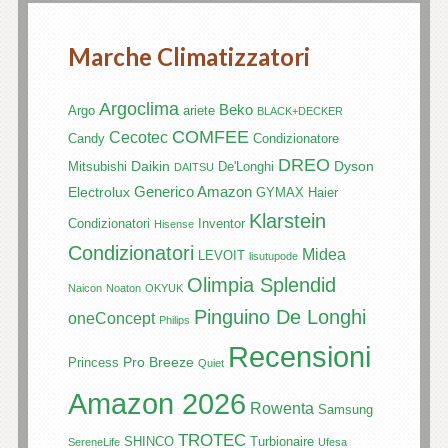
Marche Climatizzatori
Argoclima
Beko
Argo
ariete
BLACK+DECKER
COMFEE
Cecotec
Candy
Condizionatore
DREO
Daikin
Dyson
Mitsubishi
De'Longhi
DAITSU
Generico Amazon
Electrolux
GYMAX
Haier
Klarstein
Condizionatori
Inventor
Hisense
Condizionatori
Midea
LEVOIT
lisutupode
Olimpia Splendid
Naicon
Noaton
OKYUK
Pinguino De Longhi
oneConcept
Philips
Recensioni
Pro Breeze
Princess
Quiet
Amazon 2026
Rowenta
Samsung
TROTEC
SHINCO
Turbionaire
SereneLife
Ufesa