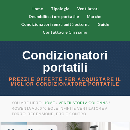
Home
Tipologie
Ventilatori
Deumidificatore portatile
Marche
Condizionatori senza unità esterna
Guide
Contattaci e Chi siamo
Condizionatori
portatili
PREZZI E OFFERTE PER ACQUISTARE IL
MIGLIOR CONDIZIONATORE PORTATILE
YOU ARE HERE:
HOME
/
VENTILATORI A COLONNA
/
ROWENTA VU6670 EOLE INFINITE VENTILATORE A
TORRE: RECENSIONE, PRO E CONTRO