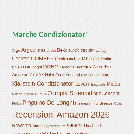
Marche Condizionatori
Argoclima
Beko
Argo
ariete
Candy
BLACK+DECKER
COMFEE
Cecotec
Daikin
Condizionatore Mitsubishi
DREO
Generico
Dyson
Electrolux
De'Longhi
DAITSU
Amazon
GYMAX
Haier Condizionatori
Inventor
Hisense
Klarstein Condizionatori
Midea
LEVOIT
lisutupode
Olimpia Splendid
oneConcept
Naicon
Noaton
OKYUK
Pinguino De Longhi
Pro Breeze
Princess
Philips
Quiet
Recensioni Amazon 2026
TROTEC
Rowenta
Samsung
SHINCO
SereneLife
Turbionaire
Whirlpool
Ufesa
YCCYHQ
ZENIRO