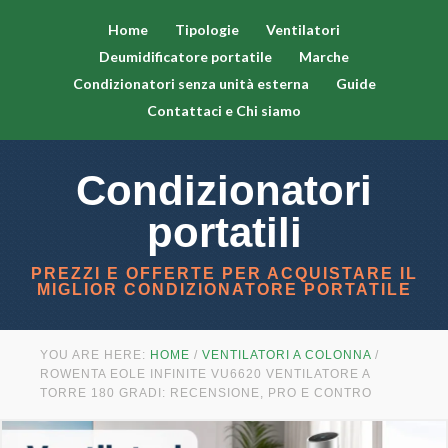
Home
Tipologie
Ventilatori
Deumidificatore portatile
Marche
Condizionatori senza unità esterna
Guide
Contattaci e Chi siamo
Condizionatori
portatili
PREZZI E OFFERTE PER ACQUISTARE IL
MIGLIOR CONDIZIONATORE PORTATILE
YOU ARE HERE:
HOME
/
VENTILATORI A COLONNA
/
ROWENTA EOLE INFINITE VU6620 VENTILATORE A
TORRE 180 GRADI: RECENSIONE, PRO E CONTRO