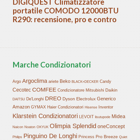
DIGIQUEST Climatizzatore
portatile COMODO 12000BTU
R290: recensione, pro e contro
Marche Condizionatori
Argoclima
Beko
Argo
ariete
Candy
BLACK+DECKER
COMFEE
Cecotec
Daikin
Condizionatore Mitsubishi
DREO
Generico
Dyson
Electrolux
De'Longhi
DAITSU
Amazon
GYMAX
Haier Condizionatori
Inventor
Hisense
Klarstein Condizionatori
Midea
LEVOIT
lisutupode
Olimpia Splendid
oneConcept
Naicon
Noaton
OKYUK
Pinguino De Longhi
Pro Breeze
Princess
Philips
Quiet