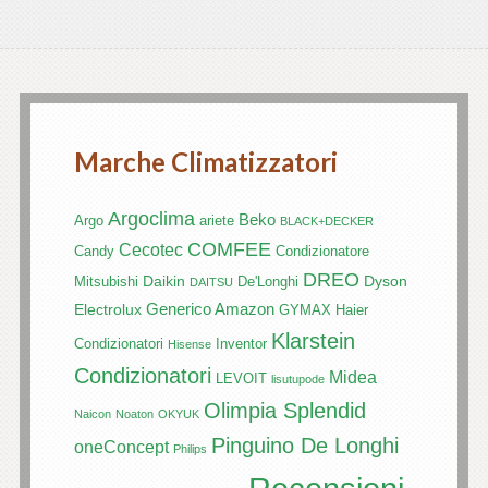
Marche Climatizzatori
Argoclima
Beko
Argo
ariete
BLACK+DECKER
COMFEE
Cecotec
Candy
Condizionatore
DREO
Daikin
Dyson
Mitsubishi
De'Longhi
DAITSU
Generico Amazon
Electrolux
GYMAX
Haier
Klarstein
Condizionatori
Inventor
Hisense
Condizionatori
Midea
LEVOIT
lisutupode
Olimpia Splendid
Naicon
Noaton
OKYUK
Pinguino De Longhi
oneConcept
Philips