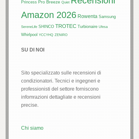
Recensioni
Pro Breeze
Princess
Quiet
Amazon 2026
Rowenta
Samsung
TROTEC
SHINCO
Turbionaire
SereneLife
Ufesa
Whirlpool
YCCYHQ
ZENIRO
SU DI NOI
Sito specializzato sulle recensioni di
condizionatori. Tecnici e ingegneri e
professionisti del settore forniscono
infomrazioni dettagliate e recensioni
precise.
Chi siamo