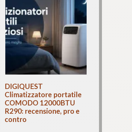
DIGIQUEST
Climatizzatore portatile
COMODO 12000BTU
R290: recensione, pro e
contro