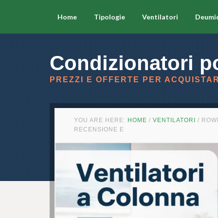
Home
Tipologie
Ventilatori
Deumid
Condizionatori po
PREZZI E OFFERTE PER ACQUISTAR
YOU ARE HERE:
HOME
/
VENTILATORI
/
ROWE
RECENSIONE E