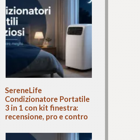
SereneLife
Condizionatore Portatile
3 in 1 con kit finestra:
recensione, pro e contro