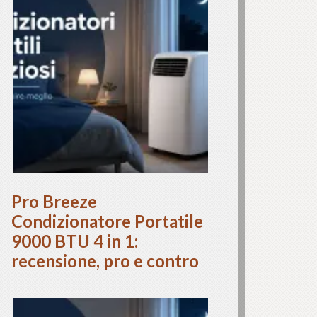
Pro Breeze
Condizionatore Portatile
9000 BTU 4 in 1:
recensione, pro e contro