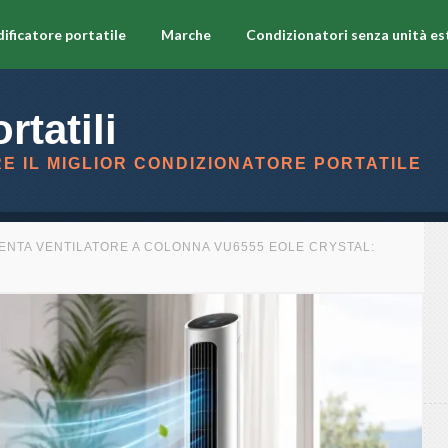
ificatore portatile
Marche
Condizionatori senza unità es
rtatili
E IL MIGLIOR CONDIZIONATORE PORTATILE
NTA VENTILATORE A COLONNA VU6555 EOLE CRYSTAL: