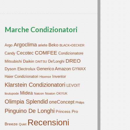
Marche Condizionatori
Argoclima
Beko
Argo
ariete
BLACK+DECKER
COMFEE
Cecotec
Candy
Condizionatore
DREO
Daikin
Mitsubishi
De'Longhi
DAITSU
Generico Amazon
Dyson
Electrolux
GYMAX
Haier Condizionatori
Inventor
Hisense
Klarstein Condizionatori
LEVOIT
Midea
lisutupode
Naicon
Noaton
OKYUK
Olimpia Splendid
oneConcept
Philips
Pinguino De Longhi
Pro
Princess
Recensioni
Breeze
Quiet