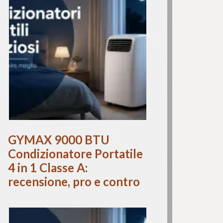
GYMAX 9000 BTU
Condizionatore Portatile
4 in 1 Classe A:
recensione, pro e contro