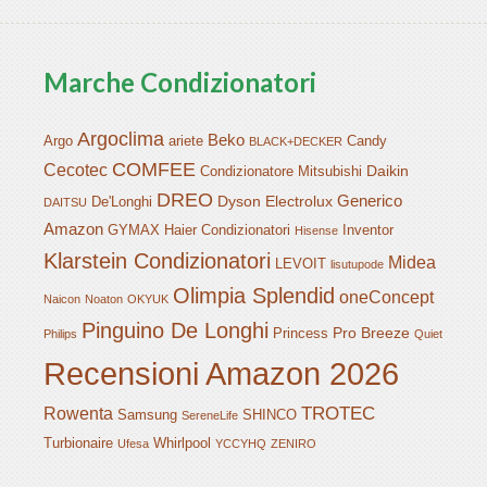
Marche Condizionatori
Argoclima
Beko
Argo
ariete
Candy
BLACK+DECKER
COMFEE
Cecotec
Daikin
Condizionatore Mitsubishi
DREO
Generico
Dyson
Electrolux
De'Longhi
DAITSU
Amazon
GYMAX
Haier Condizionatori
Inventor
Hisense
Klarstein Condizionatori
Midea
LEVOIT
lisutupode
Olimpia Splendid
oneConcept
Naicon
Noaton
OKYUK
Pinguino De Longhi
Pro Breeze
Princess
Philips
Quiet
Recensioni Amazon 2026
TROTEC
Rowenta
Samsung
SHINCO
SereneLife
Turbionaire
Whirlpool
Ufesa
YCCYHQ
ZENIRO