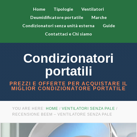
Home
Tipologie
Ventilatori
Deumidificatore portatile
Marche
Condizionatori senza unità esterna
Guide
Contattaci e Chi siamo
Condizionatori
portatili
PREZZI E OFFERTE PER ACQUISTARE IL
MIGLIOR CONDIZIONATORE PORTATILE
YOU ARE HERE:
HOME
/
VENTILATORI SENZA PALE
/
RECENSIONE BEEM – VENTILATORE SENZA PALE