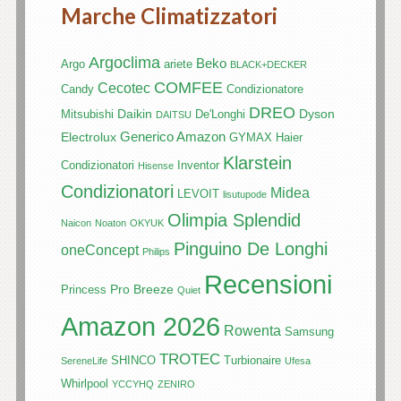
Marche Climatizzatori
Argoclima
Beko
Argo
ariete
BLACK+DECKER
COMFEE
Cecotec
Candy
Condizionatore
DREO
Daikin
Dyson
Mitsubishi
De'Longhi
DAITSU
Generico Amazon
Electrolux
GYMAX
Haier
Klarstein
Condizionatori
Inventor
Hisense
Condizionatori
Midea
LEVOIT
lisutupode
Olimpia Splendid
Naicon
Noaton
OKYUK
Pinguino De Longhi
oneConcept
Philips
Recensioni
Pro Breeze
Princess
Quiet
Amazon 2026
Rowenta
Samsung
TROTEC
SHINCO
Turbionaire
SereneLife
Ufesa
Whirlpool
YCCYHQ
ZENIRO