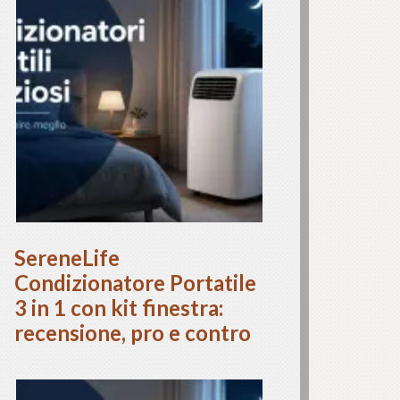
SereneLife
Condizionatore Portatile
3 in 1 con kit finestra:
recensione, pro e contro