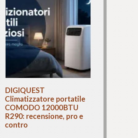
DIGIQUEST
Climatizzatore portatile
COMODO 12000BTU
R290: recensione, pro e
contro