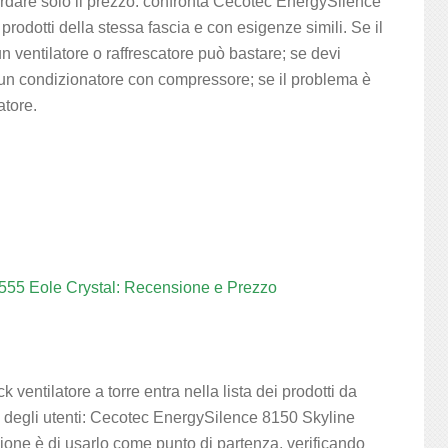
ardare solo il prezzo: confronta Cecotec EnergySilence
prodotti della stessa fascia e con esigenze simili. Se il
n ventilatore o raffrescatore può bastare; se devi
un condizionatore con compressore; se il problema è
atore.
555 Eole Crystal: Recensione e Prezzo
entilatore a torre entra nella lista dei prodotti da
e degli utenti: Cecotec EnergySilence 8150 Skyline
azione è di usarlo come punto di partenza, verificando