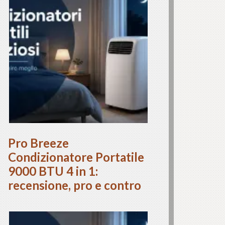
Pro Breeze
Condizionatore Portatile
9000 BTU 4 in 1:
recensione, pro e contro