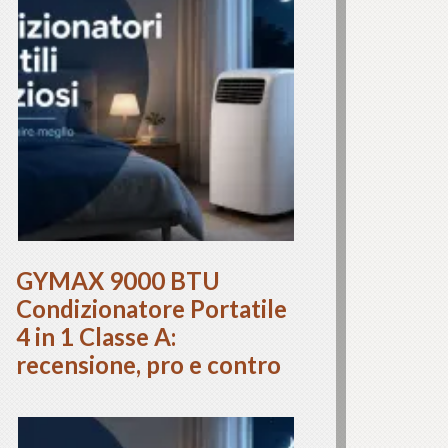
GYMAX 9000 BTU
Condizionatore Portatile
4 in 1 Classe A:
recensione, pro e contro