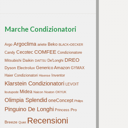
Marche Condizionatori
Argoclima
Beko
Argo
ariete
BLACK+DECKER
COMFEE
Cecotec
Candy
Condizionatore
DREO
Daikin
Mitsubishi
De'Longhi
DAITSU
Generico Amazon
Dyson
Electrolux
GYMAX
Haier Condizionatori
Inventor
Hisense
Klarstein Condizionatori
LEVOIT
Midea
lisutupode
Naicon
Noaton
OKYUK
Olimpia Splendid
oneConcept
Philips
Pinguino De Longhi
Pro
Princess
Recensioni
Breeze
Quiet