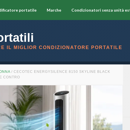
ificatore portatile
Marche
Condizionatori senza unità es
rtatili
E IL MIGLIOR CONDIZIONATORE PORTATILE
LONNA
/
CECOTEC ENERGYSILENCE 8150 SKYLINE BLACK
 E CONTRO