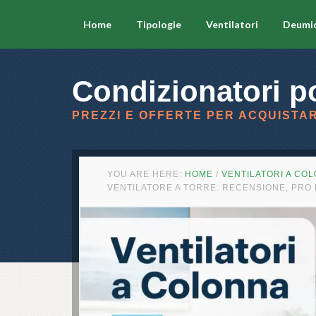
Home
Tipologie
Ventilatori
Deumid
Condizionatori po
PREZZI E OFFERTE PER ACQUISTAR
YOU ARE HERE:
HOME
/
VENTILATORI A CO
VENTILATORE A TORRE: RECENSIONE, PRO