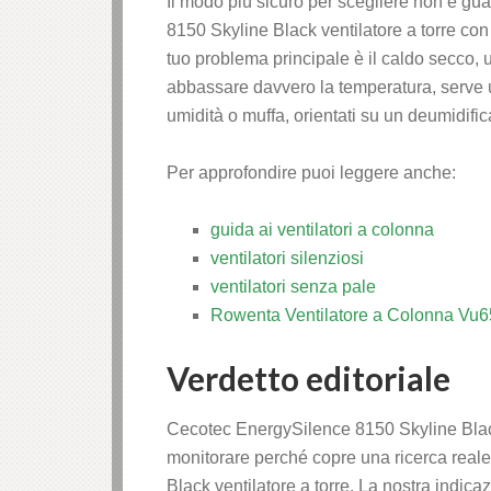
Il modo più sicuro per scegliere non è gu
8150 Skyline Black ventilatore a torre con 
tuo problema principale è il caldo secco, u
abbassare davvero la temperatura, serve 
umidità o muffa, orientati su un deumidific
Per approfondire puoi leggere anche:
guida ai ventilatori a colonna
ventilatori silenziosi
ventilatori senza pale
Rowenta Ventilatore a Colonna Vu6
Verdetto editoriale
Cecotec EnergySilence 8150 Skyline Black v
monitorare perché copre una ricerca real
Black ventilatore a torre. La nostra indic