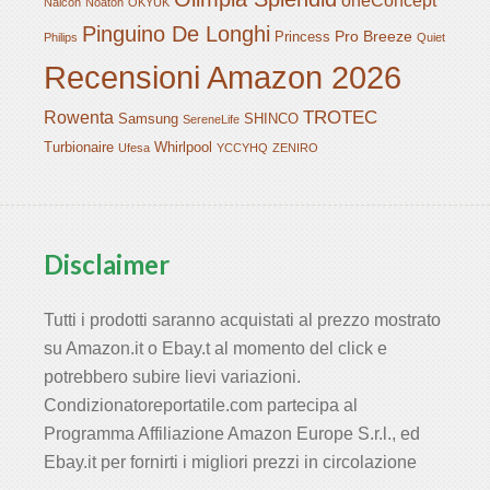
oneConcept
Naicon
Noaton
OKYUK
Pinguino De Longhi
Pro Breeze
Princess
Philips
Quiet
Recensioni Amazon 2026
TROTEC
Rowenta
Samsung
SHINCO
SereneLife
Turbionaire
Whirlpool
Ufesa
YCCYHQ
ZENIRO
Disclaimer
Tutti i prodotti saranno acquistati al prezzo mostrato
su Amazon.it o Ebay.t al momento del click e
potrebbero subire lievi variazioni.
Condizionatoreportatile.com partecipa al
Programma Affiliazione Amazon Europe S.r.l., ed
Ebay.it per fornirti i migliori prezzi in circolazione