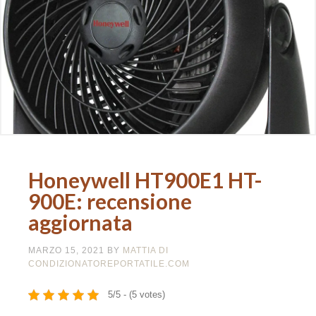
Honeywell HT900E1 HT-
900E: recensione
aggiornata
MARZO 15, 2021
BY
MATTIA DI
CONDIZIONATOREPORTATILE.COM
5/5 - (5 votes)