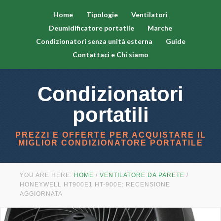
Home
Tipologie
Ventilatori
Deumidificatore portatile
Marche
Condizionatori senza unità esterna
Guide
Contattaci e Chi siamo
Condizionatori
portatili
PREZZI E OFFERTE PER ACQUISTARE IL
MIGLIOR CONDIZIONATORE PORTATILE
YOU ARE HERE:
HOME
/
VENTILATORE DA PARETE
/
HONEYWELL HT900E1 HT-900E: RECENSIONE
AGGIORNATA