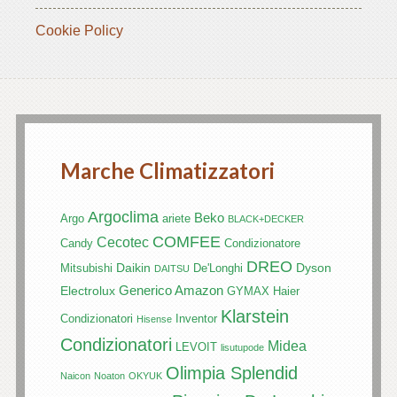
Cookie Policy
Marche Climatizzatori
Argoclima
Beko
Argo
ariete
BLACK+DECKER
COMFEE
Cecotec
Candy
Condizionatore
DREO
Daikin
Dyson
Mitsubishi
De'Longhi
DAITSU
Generico Amazon
Electrolux
GYMAX
Haier
Klarstein
Condizionatori
Inventor
Hisense
Condizionatori
Midea
LEVOIT
lisutupode
Olimpia Splendid
Naicon
Noaton
OKYUK