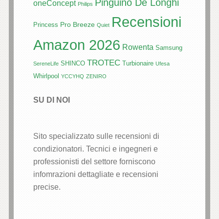
Pinguino De Longhi
oneConcept
Philips
Recensioni
Pro Breeze
Princess
Quiet
Amazon 2026
Rowenta
Samsung
TROTEC
SHINCO
Turbionaire
SereneLife
Ufesa
Whirlpool
YCCYHQ
ZENIRO
SU DI NOI
Sito specializzato sulle recensioni di
condizionatori. Tecnici e ingegneri e
professionisti del settore forniscono
infomrazioni dettagliate e recensioni
precise.