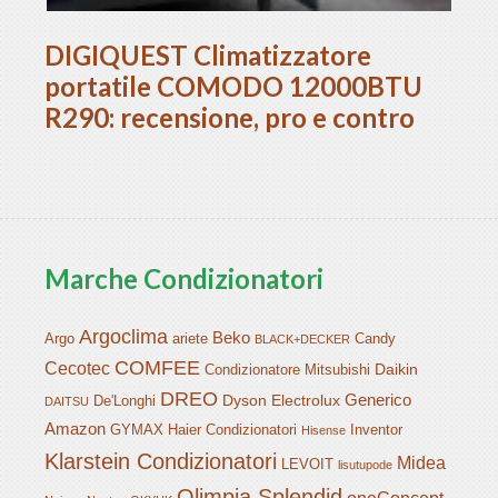
DIGIQUEST Climatizzatore
portatile COMODO 12000BTU
R290: recensione, pro e contro
Marche Condizionatori
Argoclima
Beko
Argo
ariete
Candy
BLACK+DECKER
COMFEE
Cecotec
Daikin
Condizionatore Mitsubishi
DREO
Generico
Dyson
Electrolux
De'Longhi
DAITSU
Amazon
GYMAX
Haier Condizionatori
Inventor
Hisense
Klarstein Condizionatori
Midea
LEVOIT
lisutupode
Olimpia Splendid