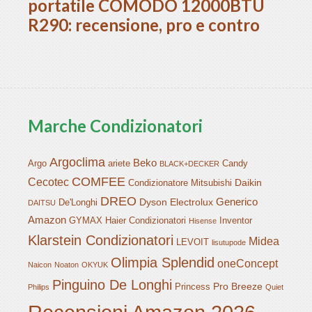
portatile COMODO 12000BTU
R290: recensione, pro e contro
Marche Condizionatori
Argoclima
Beko
Argo
ariete
Candy
BLACK+DECKER
COMFEE
Cecotec
Daikin
Condizionatore Mitsubishi
DREO
Generico
Dyson
Electrolux
De'Longhi
DAITSU
Amazon
GYMAX
Haier Condizionatori
Inventor
Hisense
Klarstein Condizionatori
Midea
LEVOIT
lisutupode
Olimpia Splendid
oneConcept
Naicon
Noaton
OKYUK
Pinguino De Longhi
Pro Breeze
Princess
Philips
Quiet