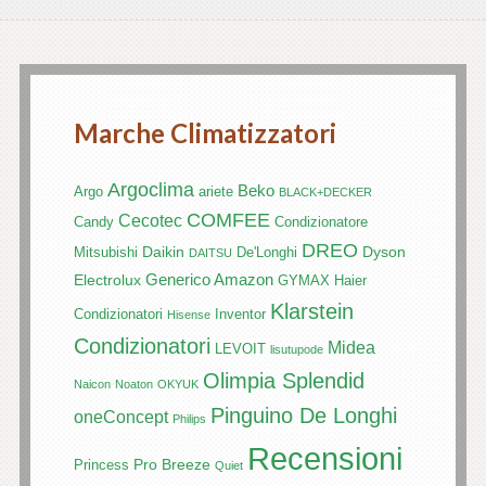
Marche Climatizzatori
Argoclima
Beko
Argo
ariete
BLACK+DECKER
COMFEE
Cecotec
Candy
Condizionatore
DREO
Daikin
Dyson
Mitsubishi
De'Longhi
DAITSU
Generico Amazon
Electrolux
GYMAX
Haier
Klarstein
Condizionatori
Inventor
Hisense
Condizionatori
Midea
LEVOIT
lisutupode
Olimpia Splendid
Naicon
Noaton
OKYUK
Pinguino De Longhi
oneConcept
Philips
Recensioni
Pro Breeze
Princess
Quiet