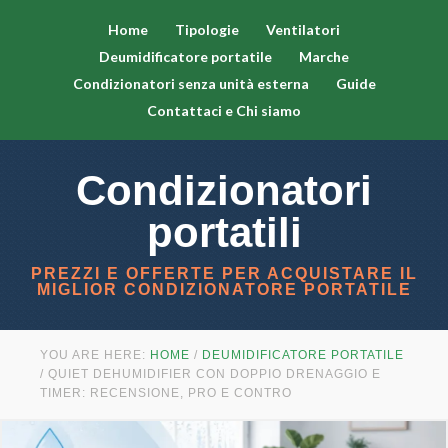
Home
Tipologie
Ventilatori
Deumidificatore portatile
Marche
Condizionatori senza unità esterna
Guide
Contattaci e Chi siamo
Condizionatori
portatili
PREZZI E OFFERTE PER ACQUISTARE IL
MIGLIOR CONDIZIONATORE PORTATILE
YOU ARE HERE:
HOME
/
DEUMIDIFICATORE PORTATILE
/
QUIET DEHUMIDIFIER CON DOPPIO DRENAGGIO E
TIMER: RECENSIONE, PRO E CONTRO