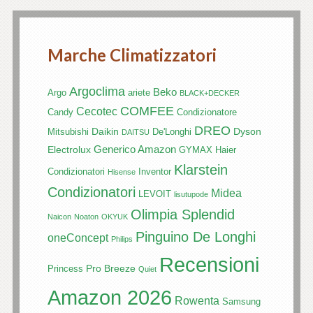
Marche Climatizzatori
Argoclima
Beko
Argo
ariete
BLACK+DECKER
COMFEE
Cecotec
Candy
Condizionatore
DREO
Daikin
Dyson
Mitsubishi
De'Longhi
DAITSU
Generico Amazon
Electrolux
GYMAX
Haier
Klarstein
Condizionatori
Inventor
Hisense
Condizionatori
Midea
LEVOIT
lisutupode
Olimpia Splendid
Naicon
Noaton
OKYUK
Pinguino De Longhi
oneConcept
Philips
Recensioni
Pro Breeze
Princess
Quiet
Amazon 2026
Rowenta
Samsung