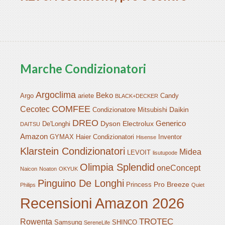
Marche Condizionatori
Argoclima
Beko
Argo
ariete
Candy
BLACK+DECKER
COMFEE
Cecotec
Daikin
Condizionatore Mitsubishi
DREO
Generico
Dyson
Electrolux
De'Longhi
DAITSU
Amazon
GYMAX
Haier Condizionatori
Inventor
Hisense
Klarstein Condizionatori
Midea
LEVOIT
lisutupode
Olimpia Splendid
oneConcept
Naicon
Noaton
OKYUK
Pinguino De Longhi
Pro Breeze
Princess
Philips
Quiet
Recensioni Amazon 2026
TROTEC
Rowenta
Samsung
SHINCO
SereneLife