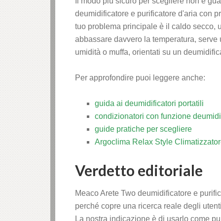
Il modo più sicuro per scegliere non è gu
deumidificatore e purificatore d'aria con pr
tuo problema principale è il caldo secco, u
abbassare davvero la temperatura, serve 
umidità o muffa, orientati su un deumidific
Per approfondire puoi leggere anche:
guida ai deumidificatori portatili
condizionatori con funzione deumidi
guide pratiche per scegliere
Argoclima Relax Style Climatizzatore
Verdetto editoriale
Meaco Arete Two deumidificatore e purificat
perché copre una ricerca reale degli utent
La nostra indicazione è di usarlo come pun