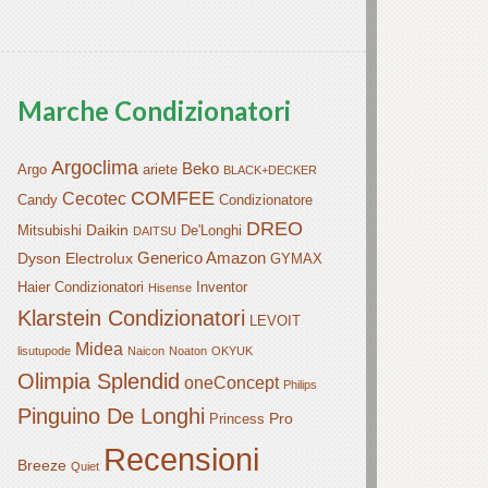
Marche Condizionatori
Argoclima
Beko
Argo
ariete
BLACK+DECKER
COMFEE
Cecotec
Candy
Condizionatore
DREO
Daikin
Mitsubishi
De'Longhi
DAITSU
Generico Amazon
Dyson
Electrolux
GYMAX
Haier Condizionatori
Inventor
Hisense
Klarstein Condizionatori
LEVOIT
Midea
lisutupode
Naicon
Noaton
OKYUK
Olimpia Splendid
oneConcept
Philips
Pinguino De Longhi
Pro
Princess
Recensioni
Breeze
Quiet