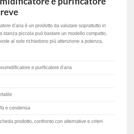
idificatore e purificatore
breve
tore d'aria è un prodotto da valutare soprattutto in
una stanza piccola può bastare un modello compatto,
ste al sole richiedono più attenzione a potenza,
midificatore e purificatore d'aria
tatile
uffa e condensa
scheda prodotto, confronto con alternative e criteri