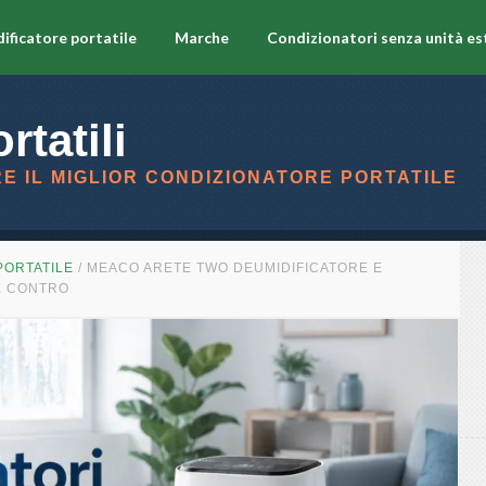
ificatore portatile
Marche
Condizionatori senza unità es
rtatili
E IL MIGLIOR CONDIZIONATORE PORTATILE
PORTATILE
/
MEACO ARETE TWO DEUMIDIFICATORE E
E CONTRO