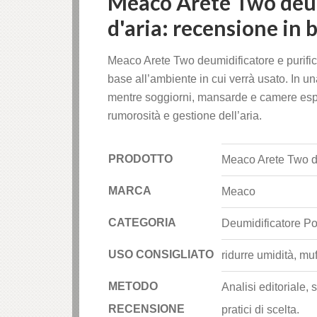
Meaco Arete Two deum
d'aria: recensione in 
Meaco Arete Two deumidificatore e purifica
base all’ambiente in cui verrà usato. In 
mentre soggiorni, mansarde e camere espo
rumorosità e gestione dell’aria.
PRODOTTO
Meaco Arete Two deu
MARCA
Meaco
CATEGORIA
Deumidificatore Por
USO CONSIGLIATO
ridurre umidità, m
METODO
Analisi editoriale, 
RECENSIONE
pratici di scelta.