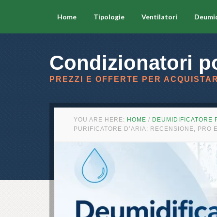
Home
Tipologie
Ventilatori
Deumid
Condizionatori po
PREZZI E OFFERTE PER ACQUISTAR
YOU ARE HERE:
HOME
/
DEUMIDIFICATORE 
PURIFICATORE D’ARIA: RECENSIONE, PRO 