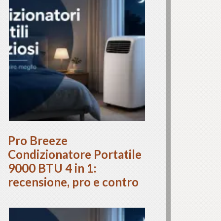
Pro Breeze
Condizionatore Portatile
9000 BTU 4 in 1:
recensione, pro e contro