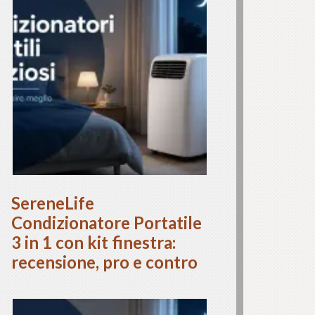
SereneLife
Condizionatore Portatile
3 in 1 con kit finestra:
recensione, pro e contro