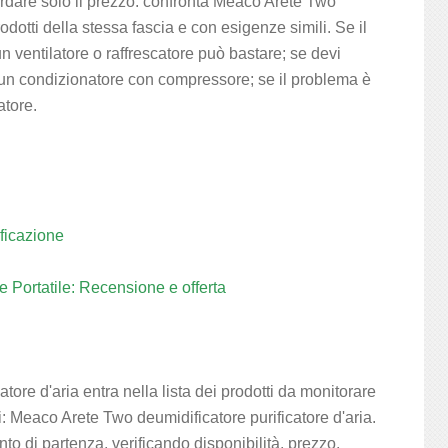
ardare solo il prezzo: confronta Meaco Arete Two
odotti della stessa fascia e con esigenze simili. Se il
n ventilatore o raffrescatore può bastare; se devi
un condizionatore con compressore; se il problema è
atore.
ficazione
 Portatile: Recensione e offerta
ore d'aria entra nella lista dei prodotti da monitorare
i: Meaco Arete Two deumidificatore purificatore d'aria.
to di partenza, verificando disponibilità, prezzo,