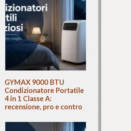
GYMAX 9000 BTU
Condizionatore Portatile
4 in 1 Classe A:
recensione, pro e contro