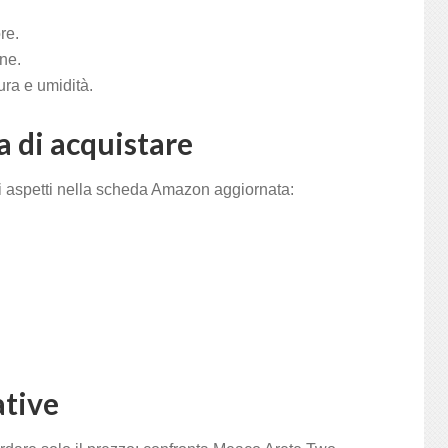
re.
one.
ura e umidità.
a di acquistare
i aspetti nella scheda Amazon aggiornata:
ative