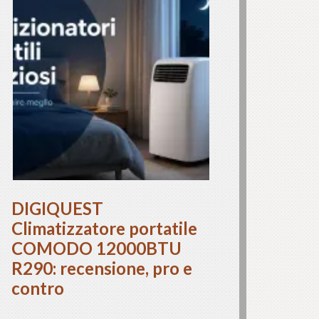
DIGIQUEST
Climatizzatore portatile
COMODO 12000BTU
R290: recensione, pro e
contro