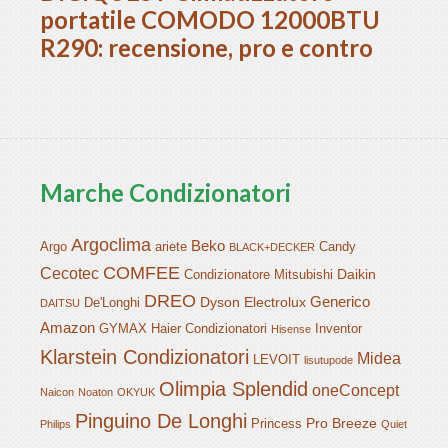
portatile COMODO 12000BTU
R290: recensione, pro e contro
Marche Condizionatori
Argoclima
Beko
Argo
ariete
Candy
BLACK+DECKER
COMFEE
Cecotec
Daikin
Condizionatore Mitsubishi
DREO
Generico
Dyson
Electrolux
De'Longhi
DAITSU
Amazon
GYMAX
Haier Condizionatori
Inventor
Hisense
Klarstein Condizionatori
Midea
LEVOIT
lisutupode
Olimpia Splendid
oneConcept
Naicon
Noaton
OKYUK
Pinguino De Longhi
Pro Breeze
Princess
Philips
Quiet