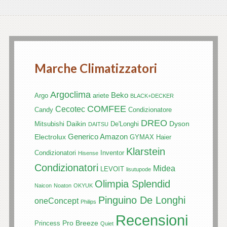
Marche Climatizzatori
Argoclima
Beko
Argo
ariete
BLACK+DECKER
COMFEE
Cecotec
Candy
Condizionatore
DREO
Daikin
Dyson
Mitsubishi
De'Longhi
DAITSU
Generico Amazon
Electrolux
GYMAX
Haier
Klarstein
Condizionatori
Inventor
Hisense
Condizionatori
Midea
LEVOIT
lisutupode
Olimpia Splendid
Naicon
Noaton
OKYUK
Pinguino De Longhi
oneConcept
Philips
Recensioni
Pro Breeze
Princess
Quiet