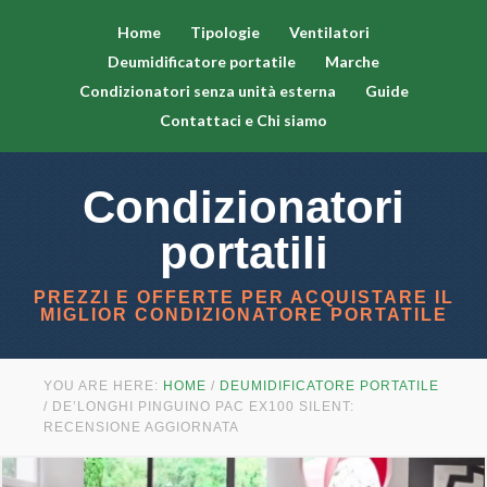
Home
Tipologie
Ventilatori
Deumidificatore portatile
Marche
Condizionatori senza unità esterna
Guide
Contattaci e Chi siamo
Condizionatori
portatili
PREZZI E OFFERTE PER ACQUISTARE IL
MIGLIOR CONDIZIONATORE PORTATILE
YOU ARE HERE:
HOME
/
DEUMIDIFICATORE PORTATILE
/
DE’LONGHI PINGUINO PAC EX100 SILENT:
RECENSIONE AGGIORNATA