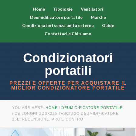
Home
Tipologie
Ventilatori
Deumidificatore portatile
Marche
Condizionatori senza unità esterna
Guide
Contattaci e Chi siamo
Condizionatori
portatili
PREZZI E OFFERTE PER ACQUISTARE IL
MIGLIOR CONDIZIONATORE PORTATILE
YOU ARE HERE:
HOME
/
DEUMIDIFICATORE PORTATILE
/
DE LONGHI DDSX225 TASCIUGO DEUMIDIFICATORE
25L: RECENSIONE, PRO E CONTRO