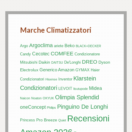
Marche Climatizzatori
Argoclima
Beko
Argo
ariete
BLACK+DECKER
COMFEE
Cecotec
Candy
Condizionatore
DREO
Daikin
Dyson
Mitsubishi
De'Longhi
DAITSU
Generico Amazon
Electrolux
GYMAX
Haier
Klarstein
Condizionatori
Inventor
Hisense
Condizionatori
Midea
LEVOIT
lisutupode
Olimpia Splendid
Naicon
Noaton
OKYUK
Pinguino De Longhi
oneConcept
Philips
Recensioni
Pro Breeze
Princess
Quiet