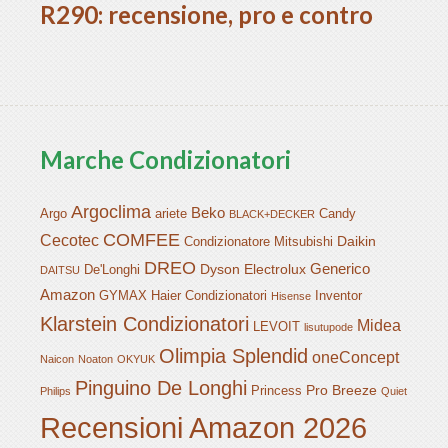
R290: recensione, pro e contro
Marche Condizionatori
Argoclima
Beko
Argo
ariete
Candy
BLACK+DECKER
COMFEE
Cecotec
Daikin
Condizionatore Mitsubishi
DREO
Generico
Dyson
Electrolux
De'Longhi
DAITSU
Amazon
GYMAX
Haier Condizionatori
Inventor
Hisense
Klarstein Condizionatori
Midea
LEVOIT
lisutupode
Olimpia Splendid
oneConcept
Naicon
Noaton
OKYUK
Pinguino De Longhi
Pro Breeze
Princess
Philips
Quiet
Recensioni Amazon 2026