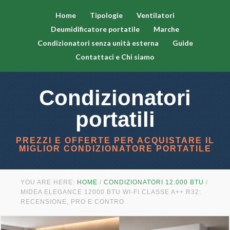
Home
Tipologie
Ventilatori
Deumidificatore portatile
Marche
Condizionatori senza unità esterna
Guide
Contattaci e Chi siamo
Condizionatori
portatili
PREZZI E OFFERTE PER ACQUISTARE IL
MIGLIOR CONDIZIONATORE PORTATILE
YOU ARE HERE:
HOME
/
CONDIZIONATORI 12.000 BTU
/
MIDEA ELEGANCE 12000 BTU WI-FI CLASSE A++ R32:
RECENSIONE, PRO E CONTRO