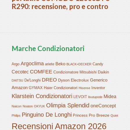
R290: recensione, pro e contro
Marche Condizionatori
Argoclima
Beko
Argo
ariete
Candy
BLACK+DECKER
COMFEE
Cecotec
Daikin
Condizionatore Mitsubishi
DREO
Generico
Dyson
Electrolux
De'Longhi
DAITSU
Amazon
GYMAX
Haier Condizionatori
Inventor
Hisense
Klarstein Condizionatori
Midea
LEVOIT
lisutupode
Olimpia Splendid
oneConcept
Naicon
Noaton
OKYUK
Pinguino De Longhi
Pro Breeze
Princess
Philips
Quiet
Recensioni Amazon 2026