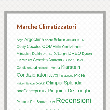
Marche Climatizzatori
Argoclima
Beko
Argo
ariete
BLACK+DECKER
COMFEE
Cecotec
Candy
Condizionatore
DREO
Daikin
Dyson
Mitsubishi
De'Longhi
DAITSU
Generico Amazon
Electrolux
GYMAX
Haier
Klarstein
Condizionatori
Inventor
Hisense
Condizionatori
Midea
LEVOIT
lisutupode
Olimpia Splendid
Naicon
Noaton
OKYUK
Pinguino De Longhi
oneConcept
Philips
Recensioni
Pro Breeze
Princess
Quiet