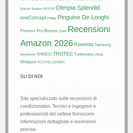
Olimpia Splendid
Naicon
Noaton
OKYUK
Pinguino De Longhi
oneConcept
Philips
Recensioni
Pro Breeze
Princess
Quiet
Amazon 2026
Rowenta
Samsung
TROTEC
SHINCO
Turbionaire
SereneLife
Ufesa
Whirlpool
YCCYHQ
ZENIRO
SU DI NOI
Sito specializzato sulle recensioni di
condizionatori. Tecnici e ingegneri e
professionisti del settore forniscono
infomrazioni dettagliate e recensioni
precise.