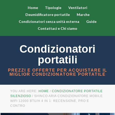
Home
Tipologie
Ventilatori
Deumidificatore portatile
Marche
Condizionatori senza unità esterna
Guide
Contattaci e Chi siamo
Condizionatori
portatili
PREZZI E OFFERTE PER ACQUISTARE IL
MIGLIOR CONDIZIONATORE PORTATILE
YOU ARE HERE:
HOME
/
CONDIZIONATORE PORTATILE
SILENZIOSO
/
SHINCO ARIA CONDIZIONATORE MOBILE
WIFI 12000 BTU/H 4 IN 1: RECENSIONE, PRO E
CONTRO