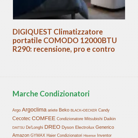
DIGIQUEST Climatizzatore
portatile COMODO 12000BTU
R290: recensione, pro e contro
Marche Condizionatori
Argoclima
Beko
Argo
ariete
Candy
BLACK+DECKER
COMFEE
Cecotec
Daikin
Condizionatore Mitsubishi
DREO
Generico
Dyson
Electrolux
De'Longhi
DAITSU
Amazon
GYMAX
Haier Condizionatori
Inventor
Hisense