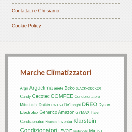
Contattaci e Chi siamo
Cookie Policy
Marche Climatizzatori
Argoclima
Beko
Argo
ariete
BLACK+DECKER
COMFEE
Cecotec
Candy
Condizionatore
DREO
Daikin
Dyson
Mitsubishi
De'Longhi
DAITSU
Generico Amazon
Electrolux
GYMAX
Haier
Klarstein
Condizionatori
Inventor
Hisense
Condizionatori
Midea
LEVOIT
lisutupode