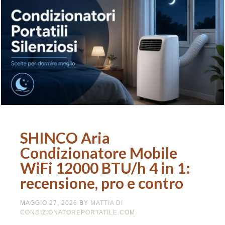
SHINCO Aria
Condizionatore Mobile
WiFi 12000 BTU/h 4 in 1:
recensione, pro e contro
MAGGIO 27, 2026
BY
MATTIA DI
CONDIZIONATOREPORTATILE.COM