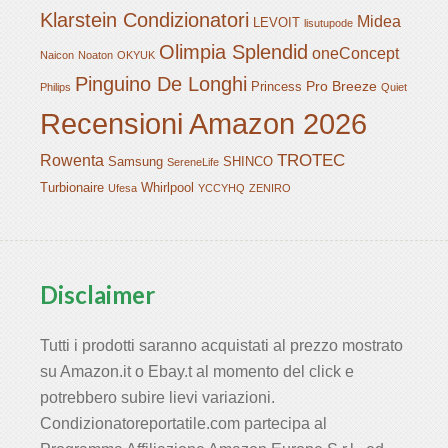
Klarstein Condizionatori
Midea
LEVOIT
lisutupode
Olimpia Splendid
oneConcept
Naicon
Noaton
OKYUK
Pinguino De Longhi
Pro Breeze
Princess
Philips
Quiet
Recensioni Amazon 2026
TROTEC
Rowenta
Samsung
SHINCO
SereneLife
Turbionaire
Whirlpool
Ufesa
YCCYHQ
ZENIRO
Disclaimer
Tutti i prodotti saranno acquistati al prezzo mostrato
su Amazon.it o Ebay.t al momento del click e
potrebbero subire lievi variazioni.
Condizionatoreportatile.com partecipa al