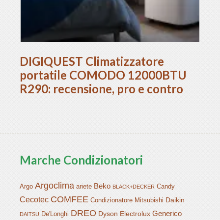
DIGIQUEST Climatizzatore
portatile COMODO 12000BTU
R290: recensione, pro e contro
Marche Condizionatori
Argoclima
Beko
Argo
ariete
Candy
BLACK+DECKER
COMFEE
Cecotec
Daikin
Condizionatore Mitsubishi
DREO
Generico
Dyson
Electrolux
De'Longhi
DAITSU