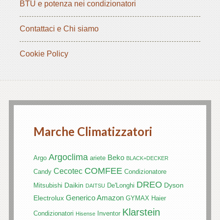
BTU e potenza nei condizionatori
Contattaci e Chi siamo
Cookie Policy
Marche Climatizzatori
Argoclima
Beko
Argo
ariete
BLACK+DECKER
COMFEE
Cecotec
Candy
Condizionatore
DREO
Daikin
Dyson
Mitsubishi
De'Longhi
DAITSU
Generico Amazon
Electrolux
GYMAX
Haier
Klarstein
Condizionatori
Inventor
Hisense