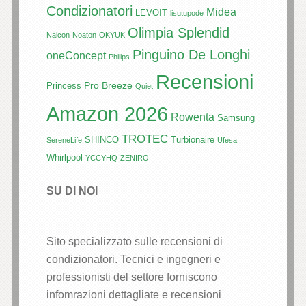
Condizionatori
Midea
LEVOIT
lisutupode
Olimpia Splendid
Naicon
Noaton
OKYUK
Pinguino De Longhi
oneConcept
Philips
Recensioni
Pro Breeze
Princess
Quiet
Amazon 2026
Rowenta
Samsung
TROTEC
SHINCO
Turbionaire
SereneLife
Ufesa
Whirlpool
YCCYHQ
ZENIRO
SU DI NOI
Sito specializzato sulle recensioni di
condizionatori. Tecnici e ingegneri e
professionisti del settore forniscono
infomrazioni dettagliate e recensioni