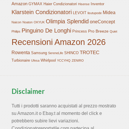
Amazon
GYMAX
Haier Condizionatori
Inventor
Hisense
Klarstein Condizionatori
Midea
LEVOIT
lisutupode
Olimpia Splendid
oneConcept
Naicon
Noaton
OKYUK
Pinguino De Longhi
Pro Breeze
Princess
Philips
Quiet
Recensioni Amazon 2026
TROTEC
Rowenta
Samsung
SHINCO
SereneLife
Turbionaire
Whirlpool
Ufesa
YCCYHQ
ZENIRO
Disclaimer
Tutti i prodotti saranno acquistati al prezzo mostrato
su Amazon.it o Ebay.t al momento del click e
potrebbero subire lievi variazioni.
Condizionatoreportatile.com partecipa al