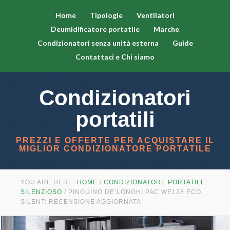
Home
Tipologie
Ventilatori
Deumidificatore portatile
Marche
Condizionatori senza unità esterna
Guide
Contattaci e Chi siamo
Condizionatori
portatili
PREZZI E OFFERTE PER ACQUISTARE IL
MIGLIOR CONDIZIONATORE PORTATILE
YOU ARE HERE:
HOME
/
CONDIZIONATORE PORTATILE
SILENZIOSO
/
PINGUINO DE’LONGHI PAC WE128 ECO
SILENT: RECENSIONE AGGIORNATA