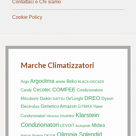
Contattaci e Chi siamo
Cookie Policy
Marche Climatizzatori
Argoclima
Beko
Argo
ariete
BLACK+DECKER
COMFEE
Cecotec
Candy
Condizionatore
DREO
Daikin
Dyson
Mitsubishi
De'Longhi
DAITSU
Generico Amazon
Electrolux
GYMAX
Haier
Klarstein
Condizionatori
Inventor
Hisense
Condizionatori
Midea
LEVOIT
lisutupode
Olimpia Splendid
Naicon
Noaton
OKYUK