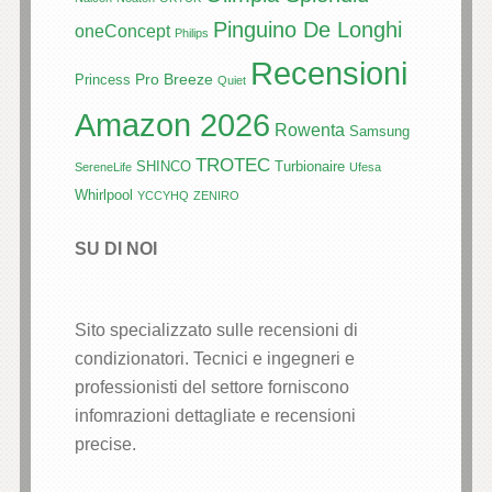
Pinguino De Longhi
oneConcept
Philips
Recensioni
Pro Breeze
Princess
Quiet
Amazon 2026
Rowenta
Samsung
TROTEC
SHINCO
Turbionaire
SereneLife
Ufesa
Whirlpool
YCCYHQ
ZENIRO
SU DI NOI
Sito specializzato sulle recensioni di
condizionatori. Tecnici e ingegneri e
professionisti del settore forniscono
infomrazioni dettagliate e recensioni
precise.