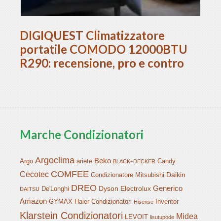
DIGIQUEST Climatizzatore
portatile COMODO 12000BTU
R290: recensione, pro e contro
Marche Condizionatori
Argoclima
Beko
Argo
ariete
Candy
BLACK+DECKER
COMFEE
Cecotec
Daikin
Condizionatore Mitsubishi
DREO
Generico
Dyson
Electrolux
De'Longhi
DAITSU
Amazon
GYMAX
Haier Condizionatori
Inventor
Hisense
Klarstein Condizionatori
Midea
LEVOIT
lisutupode