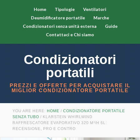
Home
Tipologie
Ventilatori
Deumidificatore portatile
Marche
Condizionatori senza unità esterna
Guide
Contattaci e Chi siamo
Condizionatori
portatili
PREZZI E OFFERTE PER ACQUISTARE IL
MIGLIOR CONDIZIONATORE PORTATILE
YOU ARE HERE:
HOME
/
CONDIZIONATORE PORTATILE
SENZA TUBO
/
KLARSTEIN WHIRLWIND
RAFFRESCATORE EVAPORATIVO 320 M³/H 6L:
RECENSIONE, PRO E CONTRO