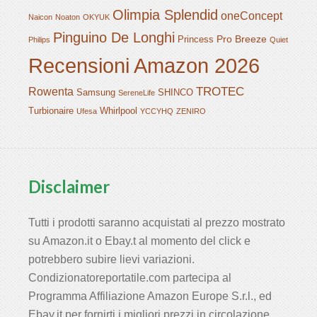
Olimpia Splendid
oneConcept
Naicon
Noaton
OKYUK
Pinguino De Longhi
Pro Breeze
Princess
Philips
Quiet
Recensioni Amazon 2026
TROTEC
Rowenta
Samsung
SHINCO
SereneLife
Turbionaire
Whirlpool
Ufesa
YCCYHQ
ZENIRO
Disclaimer
Tutti i prodotti saranno acquistati al prezzo mostrato
su Amazon.it o Ebay.t al momento del click e
potrebbero subire lievi variazioni.
Condizionatoreportatile.com partecipa al
Programma Affiliazione Amazon Europe S.r.l., ed
Ebay.it per fornirti i migliori prezzi in circolazione