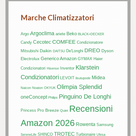
Marche Climatizzatori
Argoclima
Beko
Argo
ariete
BLACK+DECKER
COMFEE
Cecotec
Candy
Condizionatore
DREO
Daikin
Dyson
Mitsubishi
De'Longhi
DAITSU
Generico Amazon
Electrolux
GYMAX
Haier
Klarstein
Condizionatori
Inventor
Hisense
Condizionatori
Midea
LEVOIT
lisutupode
Olimpia Splendid
Naicon
Noaton
OKYUK
Pinguino De Longhi
oneConcept
Philips
Recensioni
Pro Breeze
Princess
Quiet
Amazon 2026
Rowenta
Samsung
TROTEC
SHINCO
Turbionaire
SereneLife
Ufesa