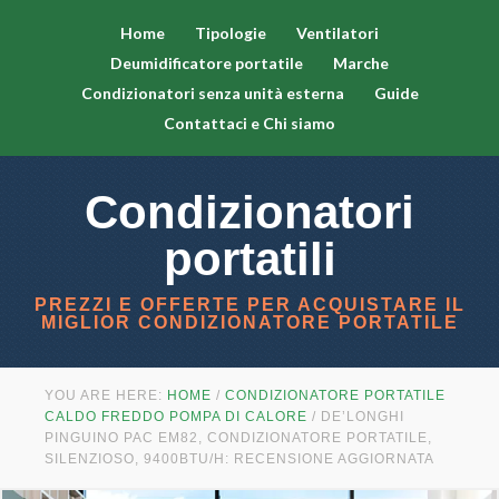
Home
Tipologie
Ventilatori
Deumidificatore portatile
Marche
Condizionatori senza unità esterna
Guide
Contattaci e Chi siamo
Condizionatori
portatili
PREZZI E OFFERTE PER ACQUISTARE IL
MIGLIOR CONDIZIONATORE PORTATILE
YOU ARE HERE:
HOME
/
CONDIZIONATORE PORTATILE
CALDO FREDDO POMPA DI CALORE
/
DE’LONGHI
PINGUINO PAC EM82, CONDIZIONATORE PORTATILE,
SILENZIOSO, 9400BTU/H: RECENSIONE AGGIORNATA