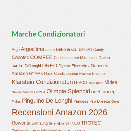
Marche Condizionatori
Argoclima
Beko
Argo
ariete
Candy
BLACK+DECKER
COMFEE
Cecotec
Daikin
Condizionatore Mitsubishi
DREO
Generico
Dyson
Electrolux
De'Longhi
DAITSU
Amazon
GYMAX
Haier Condizionatori
Inventor
Hisense
Klarstein Condizionatori
Midea
LEVOIT
lisutupode
Olimpia Splendid
oneConcept
Naicon
Noaton
OKYUK
Pinguino De Longhi
Pro Breeze
Princess
Philips
Quiet
Recensioni Amazon 2026
TROTEC
Rowenta
Samsung
SHINCO
SereneLife
Turbionaire
Whirlpool
Ufesa
YCCYHQ
ZENIRO