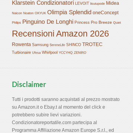
Klarstein Condizionatori
Midea
LEVOIT
lisutupode
Olimpia Splendid
oneConcept
Naicon
Noaton
OKYUK
Pinguino De Longhi
Pro Breeze
Princess
Philips
Quiet
Recensioni Amazon 2026
TROTEC
Rowenta
Samsung
SHINCO
SereneLife
Turbionaire
Whirlpool
Ufesa
YCCYHQ
ZENIRO
Disclaimer
Tutti i prodotti saranno acquistati al prezzo mostrato
su Amazon.it o Ebay.t al momento del click e
potrebbero subire lievi variazioni.
Condizionatoreportatile.com partecipa al
Programma Affiliazione Amazon Europe S.r.l., ed