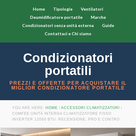
Home
Tipologie
Ventilatori
Deumidificatore portatile
Marche
Condizionatori senza unità esterna
Guide
Contattaci e Chi siamo
Condizionatori
portatili
PREZZI E OFFERTE PER ACQUISTARE IL
MIGLIOR CONDIZIONATORE PORTATILE
YOU ARE HERE:
HOME
/
ACCESSORI CLIMATIZZATORI
/
COMFEE UNITÀ INTERNA CLIMATIZZATORE FISSO
INVERTER 12000 BTU: RECENSIONE, PRO E CONTRO