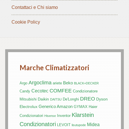
Contattaci e Chi siamo
Cookie Policy
Marche Climatizzatori
Argoclima
Beko
Argo
ariete
BLACK+DECKER
COMFEE
Cecotec
Candy
Condizionatore
DREO
Daikin
Dyson
Mitsubishi
De'Longhi
DAITSU
Generico Amazon
Electrolux
GYMAX
Haier
Klarstein
Condizionatori
Inventor
Hisense
Condizionatori
Midea
LEVOIT
lisutupode