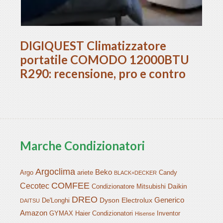
DIGIQUEST Climatizzatore
portatile COMODO 12000BTU
R290: recensione, pro e contro
Marche Condizionatori
Argoclima
Beko
Argo
ariete
Candy
BLACK+DECKER
COMFEE
Cecotec
Daikin
Condizionatore Mitsubishi
DREO
Generico
Dyson
Electrolux
De'Longhi
DAITSU
Amazon
GYMAX
Haier Condizionatori
Inventor
Hisense