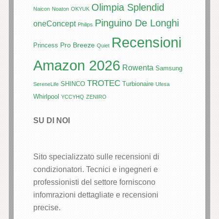
Olimpia Splendid
Naicon
Noaton
OKYUK
Pinguino De Longhi
oneConcept
Philips
Recensioni
Pro Breeze
Princess
Quiet
Amazon 2026
Rowenta
Samsung
TROTEC
SHINCO
Turbionaire
SereneLife
Ufesa
Whirlpool
YCCYHQ
ZENIRO
SU DI NOI
Sito specializzato sulle recensioni di
condizionatori. Tecnici e ingegneri e
professionisti del settore forniscono
infomrazioni dettagliate e recensioni
precise.